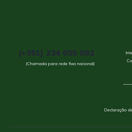
(+351) 234 055 092
Int
Co
(Chamada para rede fixa nacional)
Declaração de